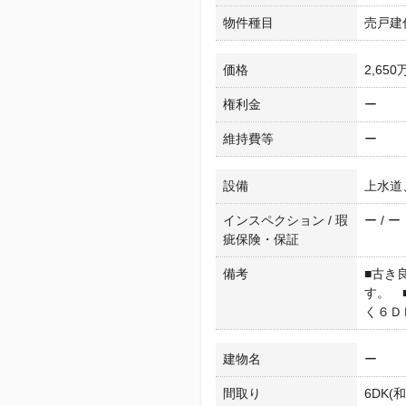
物件種目
売戸建
価格
2,650
権利金
ー
維持費等
ー
設備
上水道
インスペクション / 瑕
ー / ー
疵保険・保証
備考
■古き
す。 
く６Ｄ
建物名
ー
間取り
6DK