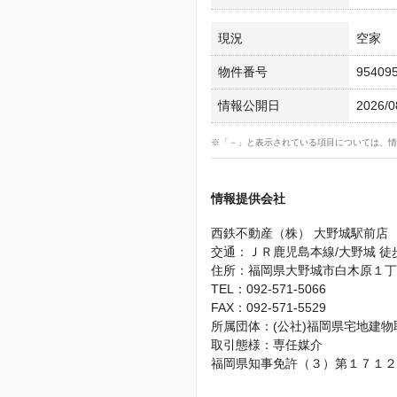
現況
空家
物件番号
95409
情報公開日
2026/0
※「－」と表示されている項目については、情
情報提供会社
西鉄不動産（株） 大野城駅前店
交通：ＪＲ鹿児島本線/大野城 徒
住所：福岡県大野城市白木原１丁
TEL：092-571-5066
FAX：092-571-5529
所属団体：(公社)福岡県宅地建
取引態様：専任媒介
福岡県知事免許（３）第１７１２