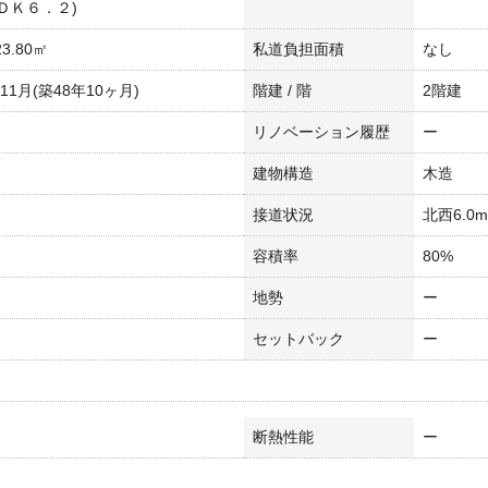
ＤＫ６．２)
3.80㎡
私道負担面積
なし
年11月(築48年10ヶ月)
階建 / 階
2階建
リノベーション履歴
ー
建物構造
木造
接道状況
北西6.0m
容積率
80%
地勢
ー
セットバック
ー
断熱性能
ー