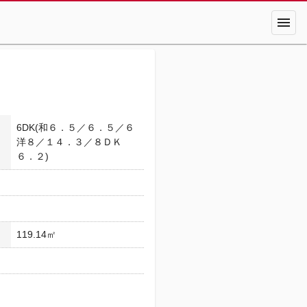
menu
6DK(和６．５／６．５／６
洋８／１４．３／８ＤＫ
６．２)
119.14㎡