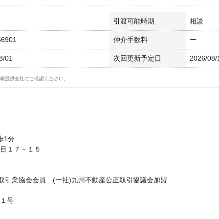
引渡可能時期
相談
56901
仲介手数料
ー
8/01
次回更新予定日
2026/08/
報提供会社にご確認ください。
歩1分
目１７－１５
物取引業協会会員 (一社)九州不動産公正取引協議会加盟
１号