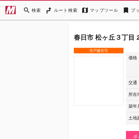
search
map
bookmark
検索
ルート検索
マップツール
ブ
春日市 松ヶ丘３丁目 2
売戸建住宅
価格
交通
所在
築年
土地
ポ