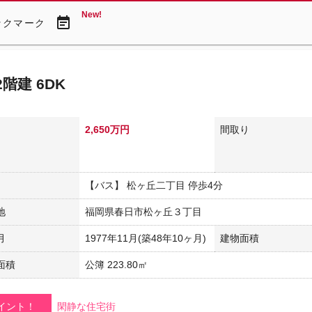
New!
event_note
ックマーク
階建 6DK
2,650万円
間取り
【バス】 松ヶ丘二丁目 停歩4分
地
福岡県春日市松ヶ丘３丁目
月
1977年11月(築48年10ヶ月)
建物面積
面積
公簿 223.80㎡
イント！
閑静な住宅街