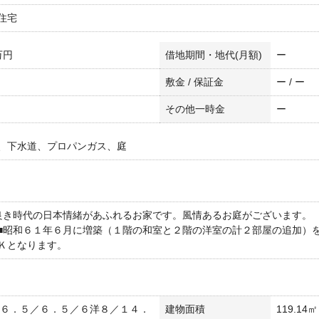
住宅
万円
借地期間・地代(月額)
ー
敷金 / 保証金
ー / ー
その他一時金
ー
、下水道、プロパンガス、庭
良き時代の日本情緒があふれるお家です。風情あるお庭がございます。
■昭和６１年６月に増築（１階の和室と２階の洋室の計２部屋の追加）
Ｋとなります。
(和６．５／６．５／６洋８／１４．
建物面積
119.14㎡