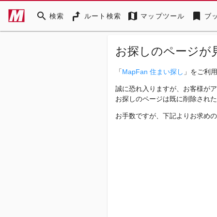
search
map
bookmark
検索
ルート検索
マップツール
ブ
お探しのページが
「
MapFan 住まい探し
」をご利
誠に恐れ入りますが、お客様がア
お探しのページは既に削除された
お手数ですが、下記よりお求めの