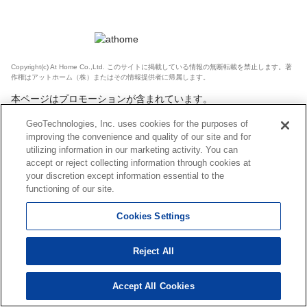
Copyright(c) At Home Co.,Ltd. このサイトに掲載している情報の無断転載を禁止します。著
作権はアットホーム（株）またはその情報提供者に帰属します。
本ページはプロモーションが含まれています。
GeoTechnologies, Inc. uses cookies for the purposes of
improving the convenience and quality of our site and for
utilizing information in our marketing activity. You can
accept or reject collecting information through cookies at
your discretion except information essential to the
functioning of our site.
Cookies Settings
Reject All
Accept All Cookies