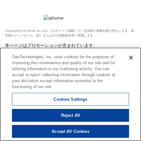
Copyright(c) At Home Co.,Ltd. このサイトに掲載している情報の無断転載を禁止します。著
作権はアットホーム（株）またはその情報提供者に帰属します。
本ページはプロモーションが含まれています。
GeoTechnologies, Inc. uses cookies for the purposes of
improving the convenience and quality of our site and for
utilizing information in our marketing activity. You can
accept or reject collecting information through cookies at
your discretion except information essential to the
functioning of our site.
Cookies Settings
Reject All
Accept All Cookies