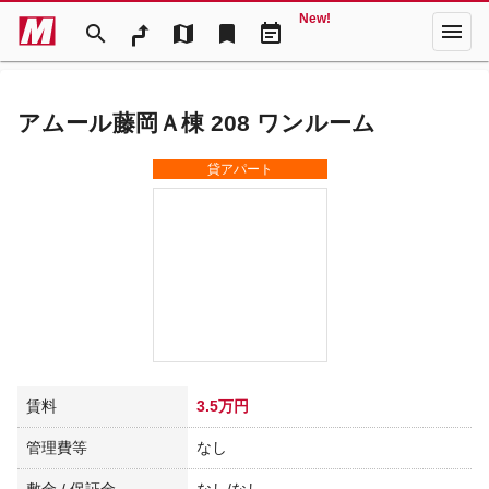
New!
menu
search
map
bookmark
event_note
アムール藤岡Ａ棟 208 ワンルーム
貸アパート
賃料
3.5万円
管理費等
なし
敷金 / 保証金
なし/なし