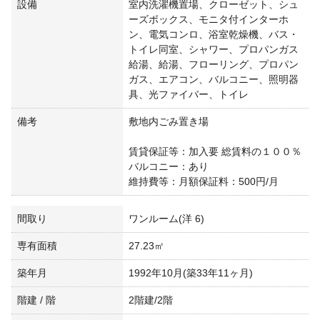
設備
室内洗濯機置場、クローゼット、シュ
ーズボックス、モニタ付インターホ
ン、電気コンロ、浴室乾燥機、バス・
トイレ同室、シャワー、プロパンガス
給湯、給湯、フローリング、プロパン
ガス、エアコン、バルコニー、照明器
具、光ファイバー、トイレ
備考
敷地内ごみ置き場
賃貸保証等：加入要 総賃料の１００％
バルコニー：あり
維持費等：月額保証料：500円/月
間取り
ワンルーム(洋 6)
専有面積
27.23㎡
築年月
1992年10月(築33年11ヶ月)
階建 / 階
2階建/2階