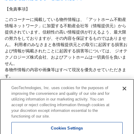
【免責事項】
このコーナーに掲載している物件情報は、「アットホーム不動産
情報ネットワーク」に加盟する不動産会社等（情報提供元）から
提供されています。信頼性の高い情報提供が行えるよう、最大限
の努力をしておりますが、その内容を保証するものではありませ
ん。 利用者のみなさまと各情報提供元との取引に起因する損害お
よび情報が掲載されたことに起因する損害等については、 ジオテ
クノロジーズ株式会社、およびアットホームは一切責任を負いま
せん。
各物件情報の内容や画像等はすべて現況を優先させていただきま
す。
お取引等（お取引の準備、資金調達等を含みます）の際には、内
GeoTechnologies, Inc. uses cookies for the purposes of
容や契約条件等について、 各情報提供元より十分な説明を受け、
improving the convenience and quality of our site and for
ご自身でご確認の上、判断してください。
utilizing information in our marketing activity. You can
このコーナーへの物件情報のご掲載、その他不動産業務ソリュー
accept or reject collecting information through cookies at
ション等についての不動産会社様のお問合せは
こちら
からお願い
your discretion except information essential to the
いたします。
functioning of our site.
Cookies Settings