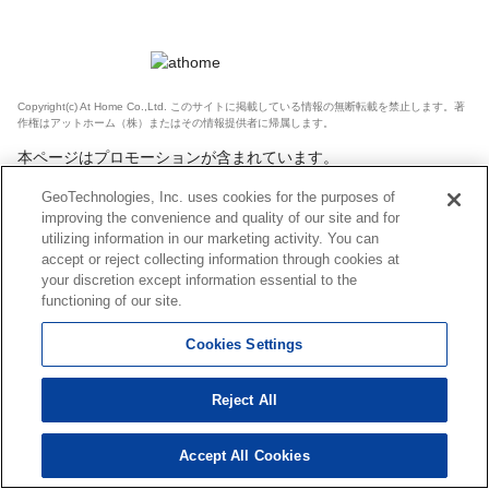
Copyright(c) At Home Co.,Ltd. このサイトに掲載している情報の無断転載を禁止します。著
作権はアットホーム（株）またはその情報提供者に帰属します。
本ページはプロモーションが含まれています。
GeoTechnologies, Inc. uses cookies for the purposes of
improving the convenience and quality of our site and for
utilizing information in our marketing activity. You can
accept or reject collecting information through cookies at
your discretion except information essential to the
functioning of our site.
Cookies Settings
Reject All
Accept All Cookies