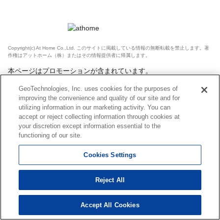
Copyright(c) At Home Co.,Ltd. このサイトに掲載している情報の無断転載を禁止します。著
作権はアットホーム（株）またはその情報提供者に帰属します。
本ページはプロモーションが含まれています。
GeoTechnologies, Inc. uses cookies for the purposes of
improving the convenience and quality of our site and for
utilizing information in our marketing activity. You can
accept or reject collecting information through cookies at
your discretion except information essential to the
functioning of our site.
Cookies Settings
Reject All
Accept All Cookies