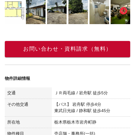
お問い合わせ・資料請求（無料）
物件詳細情報
交通
ＪＲ両毛線 / 岩舟駅 徒歩5分
その他交通
【バス】 岩舟駅 停歩4分
東武日光線 / 静和駅 徒歩45分
所在地
栃木県栃木市岩舟町静
物件種目
売店舗・事務所(一括)