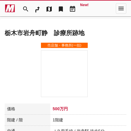
New!
menu
search
map
bookmark
event_note
栃木市岩舟町静 診療所跡地
売店舗・事務所(一括)
価格
500万円
階建 / 階
1階建
交通
ＪＲ両毛線 / 岩舟駅 徒歩5分