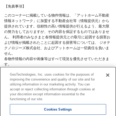
【免責事項】
このコーナーに掲載している物件情報は、「アットホーム不動産
情報ネットワーク」に加盟する不動産会社等（情報提供元）から
提供されています。信頼性の高い情報提供が行えるよう、最大限
の努力をしておりますが、その内容を保証するものではありませ
ん。 利用者のみなさまと各情報提供元との取引に起因する損害お
よび情報が掲載されたことに起因する損害等については、 ジオテ
クノロジーズ株式会社、およびアットホームは一切責任を負いま
せん。
各物件情報の内容や画像等はすべて現況を優先させていただきま
す。
お取引等（お取引の準備、資金調達等を含みます）の際には、内
GeoTechnologies, Inc. uses cookies for the purposes of
容や契約条件等について、 各情報提供元より十分な説明を受け、
improving the convenience and quality of our site and for
ご自身でご確認の上、判断してください。
utilizing information in our marketing activity. You can
このコーナーへの物件情報のご掲載、その他不動産業務ソリュー
accept or reject collecting information through cookies at
ション等についての不動産会社様のお問合せは
こちら
からお願い
your discretion except information essential to the
いたします。
functioning of our site.
Cookies Settings