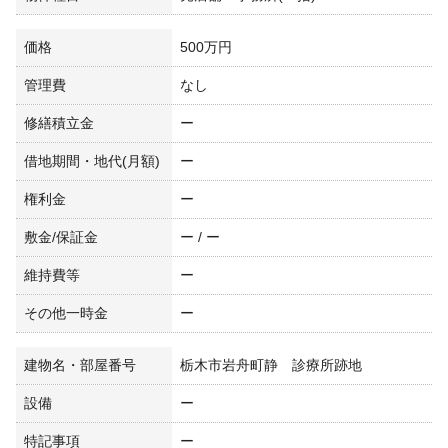
価格
500万円
管理費
なし
修繕積立金
ー
借地期間・地代(月額)
ー
権利金
ー
敷金/保証金
ー / ー
維持費等
ー
その他一時金
ー
建物名・部屋番号
栃木市岩舟町静 診療所跡地
設備
ー
特記事項
ー