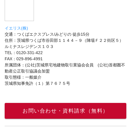
イエリス(株)
交通：つくばエクスプレス/みどりの 徒歩15分
住所：茨城県つくば市谷田部１１４４－９（陣場Ｆ２２街区５）
ルミナスレジデンス１０３
TEL：0120-331-422
FAX：029-896-4991
所属団体：(公社)茨城県宅地建物取引業協会会員 (公社)首都圏不
動産公正取引協議会加盟
取引態様：一般媒介
茨城県知事免許（１）第７６７５号
お問い合わせ・資料請求（無料）