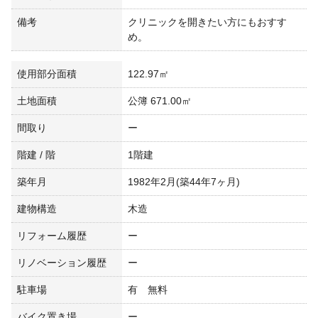
備考
クリニックを開きたい方にもおすす
め。
使用部分面積
122.97㎡
土地面積
公簿 671.00㎡
間取り
ー
階建 / 階
1階建
築年月
1982年2月(築44年7ヶ月)
建物構造
木造
リフォーム履歴
ー
リノベーション履歴
ー
駐車場
有 無料
バイク置き場
ー