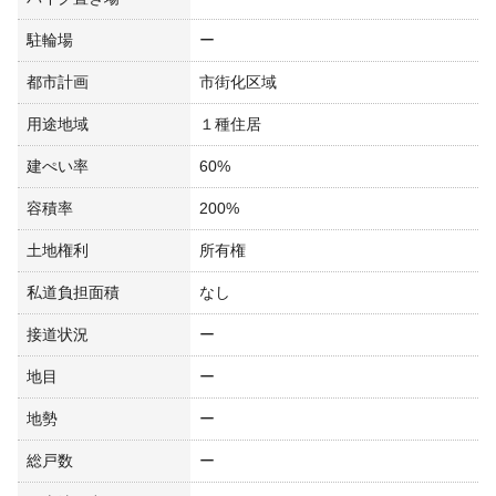
駐輪場
ー
都市計画
市街化区域
用途地域
１種住居
建ぺい率
60%
容積率
200%
土地権利
所有権
私道負担面積
なし
接道状況
ー
地目
ー
地勢
ー
総戸数
ー