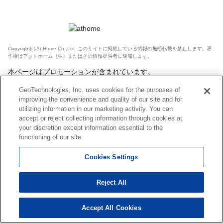
Copyright(c) At Home Co.,Ltd. このサイトに掲載している情報の無断転載を禁止します。著
作権はアットホーム（株）またはその情報提供者に帰属します。
本ページはプロモーションが含まれています。
GeoTechnologies, Inc. uses cookies for the purposes of
improving the convenience and quality of our site and for
utilizing information in our marketing activity. You can
accept or reject collecting information through cookies at
your discretion except information essential to the
functioning of our site.
Cookies Settings
Reject All
Accept All Cookies