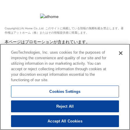
Copyright(c) At Home Co.,Ltd. このサイトに掲載している情報の無断転載を禁止します。著
作権はアットホーム（株）またはその情報提供者に帰属します。
本ページはプロモーションが含まれています。
GeoTechnologies, Inc. uses cookies for the purposes of
improving the convenience and quality of our site and for
utilizing information in our marketing activity. You can
accept or reject collecting information through cookies at
your discretion except information essential to the
functioning of our site.
Cookies Settings
Reject All
Accept All Cookies