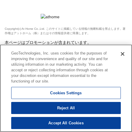
Copyright(c) At Home Co.,Ltd. このサイトに掲載している情報の無断転載を禁止します。著
作権はアットホーム（株）またはその情報提供者に帰属します。
本ページはプロモーションが含まれています。
GeoTechnologies, Inc. uses cookies for the purposes of
improving the convenience and quality of our site and for
utilizing information in our marketing activity. You can
accept or reject collecting information through cookies at
your discretion except information essential to the
functioning of our site.
Cookies Settings
Reject All
Accept All Cookies