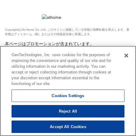
Copyright(c) At Home Co.,Ltd. このサイトに掲載している情報の無断転載を禁止します。著
作権はアットホーム（株）またはその情報提供者に帰属します。
本ページはプロモーションが含まれています。
GeoTechnologies, Inc. uses cookies for the purposes of
improving the convenience and quality of our site and for
utilizing information in our marketing activity. You can
accept or reject collecting information through cookies at
your discretion except information essential to the
functioning of our site.
Cookies Settings
Reject All
Accept All Cookies