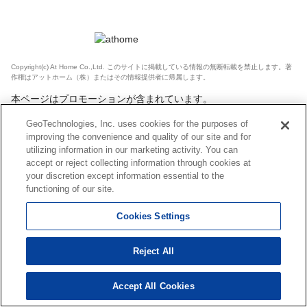
Copyright(c) At Home Co.,Ltd. このサイトに掲載している情報の無断転載を禁止します。著
作権はアットホーム（株）またはその情報提供者に帰属します。
本ページはプロモーションが含まれています。
GeoTechnologies, Inc. uses cookies for the purposes of
improving the convenience and quality of our site and for
utilizing information in our marketing activity. You can
accept or reject collecting information through cookies at
your discretion except information essential to the
functioning of our site.
Cookies Settings
Reject All
Accept All Cookies