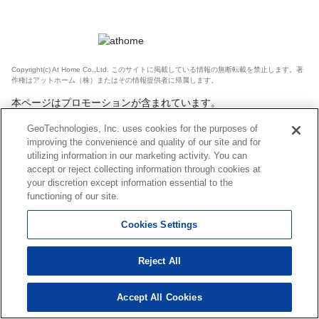
Copyright(c) At Home Co.,Ltd. このサイトに掲載している情報の無断転載を禁止します。著
作権はアットホーム（株）またはその情報提供者に帰属します。
本ページはプロモーションが含まれています。
GeoTechnologies, Inc. uses cookies for the purposes of
improving the convenience and quality of our site and for
utilizing information in our marketing activity. You can
accept or reject collecting information through cookies at
your discretion except information essential to the
functioning of our site.
Cookies Settings
Reject All
Accept All Cookies