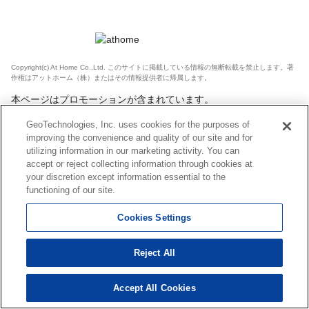
Copyright(c) At Home Co.,Ltd. このサイトに掲載している情報の無断転載を禁止します。著
作権はアットホーム（株）またはその情報提供者に帰属します。
本ページはプロモーションが含まれています。
GeoTechnologies, Inc. uses cookies for the purposes of
improving the convenience and quality of our site and for
utilizing information in our marketing activity. You can
accept or reject collecting information through cookies at
your discretion except information essential to the
functioning of our site.
Cookies Settings
Reject All
Accept All Cookies