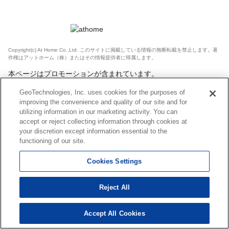
Copyright(c) At Home Co.,Ltd. このサイトに掲載している情報の無断転載を禁止します。著
作権はアットホーム（株）またはその情報提供者に帰属します。
本ページはプロモーションが含まれています。
GeoTechnologies, Inc. uses cookies for the purposes of
improving the convenience and quality of our site and for
utilizing information in our marketing activity. You can
accept or reject collecting information through cookies at
your discretion except information essential to the
functioning of our site.
Cookies Settings
Reject All
Accept All Cookies