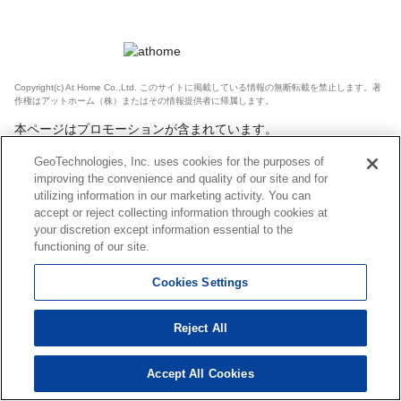
Copyright(c) At Home Co.,Ltd. このサイトに掲載している情報の無断転載を禁止します。著
作権はアットホーム（株）またはその情報提供者に帰属します。
本ページはプロモーションが含まれています。
GeoTechnologies, Inc. uses cookies for the purposes of
improving the convenience and quality of our site and for
utilizing information in our marketing activity. You can
accept or reject collecting information through cookies at
your discretion except information essential to the
functioning of our site.
Cookies Settings
Reject All
Accept All Cookies