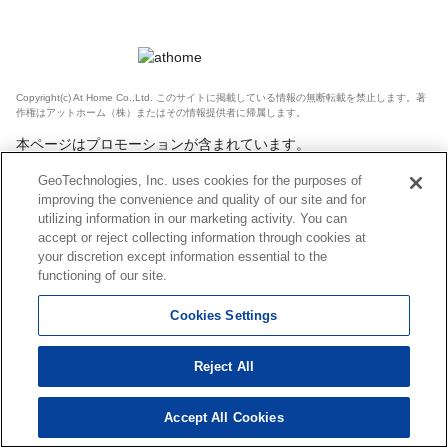
Copyright(c) At Home Co.,Ltd. このサイトに掲載している情報の無断転載を禁止します。著
作権はアットホーム（株）またはその情報提供者に帰属します。
本ページはプロモーションが含まれています。
GeoTechnologies, Inc. uses cookies for the purposes of
improving the convenience and quality of our site and for
utilizing information in our marketing activity. You can
accept or reject collecting information through cookies at
your discretion except information essential to the
functioning of our site.
Cookies Settings
Reject All
Accept All Cookies