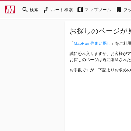
search
map
bookmark
検索
ルート検索
マップツール
ブ
お探しのページが
「
MapFan 住まい探し
」をご利
誠に恐れ入りますが、お客様がア
お探しのページは既に削除された
お手数ですが、下記よりお求めの