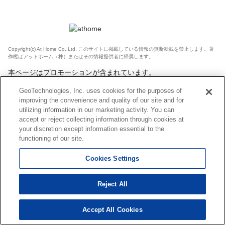
Copyright(c) At Home Co.,Ltd. このサイトに掲載している情報の無断転載を禁止します。著
作権はアットホーム（株）またはその情報提供者に帰属します。
本ページはプロモーションが含まれています。
GeoTechnologies, Inc. uses cookies for the purposes of
improving the convenience and quality of our site and for
utilizing information in our marketing activity. You can
accept or reject collecting information through cookies at
your discretion except information essential to the
functioning of our site.
Cookies Settings
Reject All
Accept All Cookies