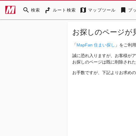
search
map
bookmark
検索
ルート検索
マップツール
ブ
お探しのページが
「
MapFan 住まい探し
」をご利
誠に恐れ入りますが、お客様がア
お探しのページは既に削除された
お手数ですが、下記よりお求めの