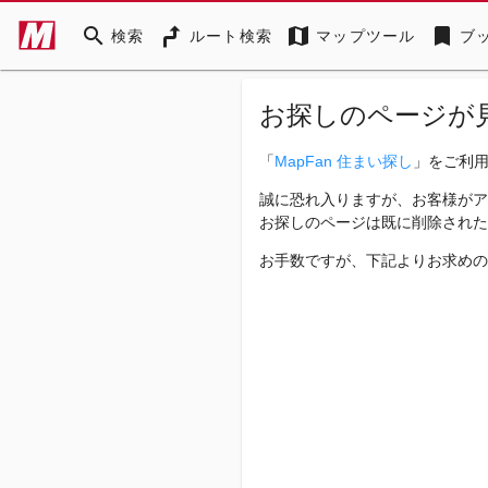
search
map
bookmark
検索
ルート検索
マップツール
ブ
お探しのページが
「
MapFan 住まい探し
」をご利
誠に恐れ入りますが、お客様がア
お探しのページは既に削除された
お手数ですが、下記よりお求めの