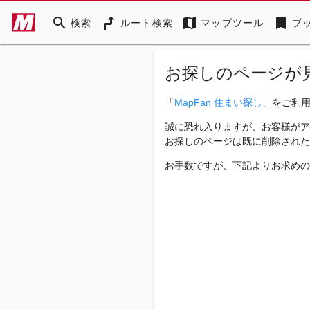
search
map
bookmark
検索
ルート検索
マップツール
ブ
お探しのページが
「
MapFan 住まい探し
」をご利
誠に恐れ入りますが、お客様がア
お探しのページは既に削除された
お手数ですが、下記よりお求めの