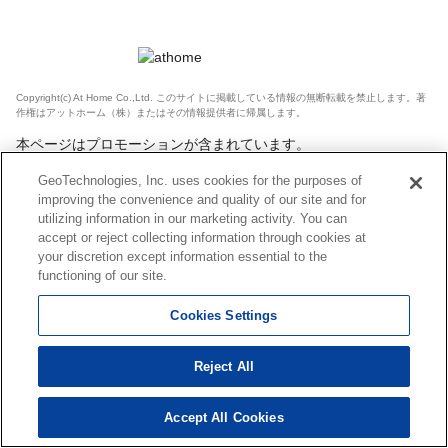
Copyright(c) At Home Co.,Ltd. このサイトに掲載している情報の無断転載を禁止します。著
作権はアットホーム（株）またはその情報提供者に帰属します。
本ページはプロモーションが含まれています。
GeoTechnologies, Inc. uses cookies for the purposes of
improving the convenience and quality of our site and for
utilizing information in our marketing activity. You can
accept or reject collecting information through cookies at
your discretion except information essential to the
functioning of our site.
Cookies Settings
Reject All
Accept All Cookies