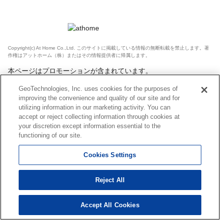
Copyright(c) At Home Co.,Ltd. このサイトに掲載している情報の無断転載を禁止します。著
作権はアットホーム（株）またはその情報提供者に帰属します。
本ページはプロモーションが含まれています。
GeoTechnologies, Inc. uses cookies for the purposes of
improving the convenience and quality of our site and for
utilizing information in our marketing activity. You can
accept or reject collecting information through cookies at
your discretion except information essential to the
functioning of our site.
Cookies Settings
Reject All
Accept All Cookies