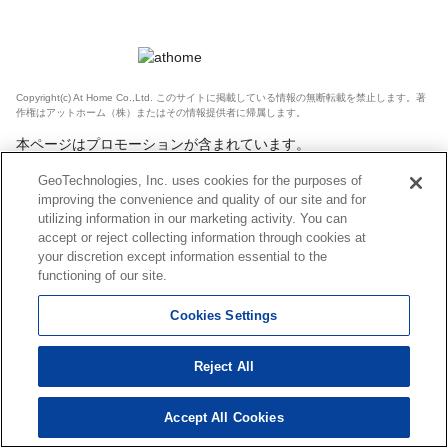
Copyright(c) At Home Co.,Ltd. このサイトに掲載している情報の無断転載を禁止します。著
作権はアットホーム（株）またはその情報提供者に帰属します。
本ページはプロモーションが含まれています。
GeoTechnologies, Inc. uses cookies for the purposes of
improving the convenience and quality of our site and for
utilizing information in our marketing activity. You can
accept or reject collecting information through cookies at
your discretion except information essential to the
functioning of our site.
Cookies Settings
Reject All
Accept All Cookies