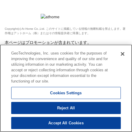
Copyright(c) At Home Co.,Ltd. このサイトに掲載している情報の無断転載を禁止します。著
作権はアットホーム（株）またはその情報提供者に帰属します。
本ページはプロモーションが含まれています。
GeoTechnologies, Inc. uses cookies for the purposes of
improving the convenience and quality of our site and for
utilizing information in our marketing activity. You can
accept or reject collecting information through cookies at
your discretion except information essential to the
functioning of our site.
Cookies Settings
Reject All
Accept All Cookies