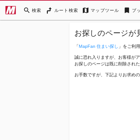
search
map
bookmark
検索
ルート検索
マップツール
ブ
お探しのページが
「
MapFan 住まい探し
」をご利
誠に恐れ入りますが、お客様がア
お探しのページは既に削除された
お手数ですが、下記よりお求めの