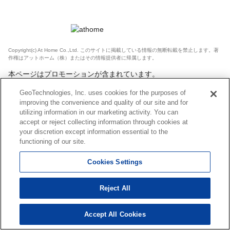
Copyright(c) At Home Co.,Ltd. このサイトに掲載している情報の無断転載を禁止します。著
作権はアットホーム（株）またはその情報提供者に帰属します。
本ページはプロモーションが含まれています。
GeoTechnologies, Inc. uses cookies for the purposes of
improving the convenience and quality of our site and for
utilizing information in our marketing activity. You can
accept or reject collecting information through cookies at
your discretion except information essential to the
functioning of our site.
Cookies Settings
Reject All
Accept All Cookies