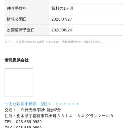
仲介手数料
賃料の1ヶ月
情報公開日
2026/07/27
次回更新予定日
2026/08/24
※「－」と表示されている項目については、情報提供会社にご確認ください。
情報提供会社
つるた駅前不動産 (株)ｉ－ｈｏｎｅｓｔ
交通：ＪＲ日光線/鶴田 徒歩2分
住所：栃木県宇都宮市鶴田町３３１４－３４ グランマールＢ
TEL：028-689-9939
FAX：028-689-9899