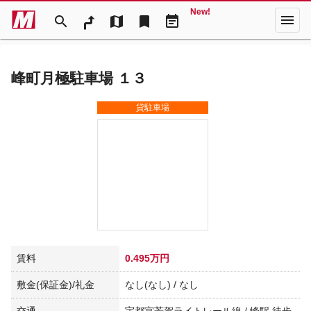
New!
menu
search
map
bookmark
event_note
峰町月極駐車場 １３
貸駐車場
賃料
0.495万円
敷金(保証金)/礼金
なし(なし) / なし
交通
宇都宮芳賀ライトレール線 / 峰駅 徒歩