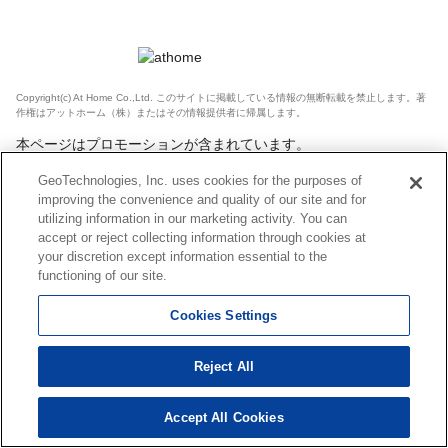
Copyright(c) At Home Co.,Ltd. このサイトに掲載している情報の無断転載を禁止します。著
作権はアットホーム（株）またはその情報提供者に帰属します。
本ページはプロモーションが含まれています。
GeoTechnologies, Inc. uses cookies for the purposes of
improving the convenience and quality of our site and for
utilizing information in our marketing activity. You can
accept or reject collecting information through cookies at
your discretion except information essential to the
functioning of our site.
Cookies Settings
Reject All
Accept All Cookies