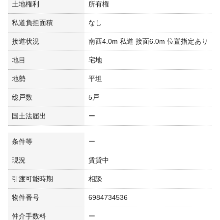
土地権利
所有権
私道負担面積
なし
接道状況
南西4.0m 私道 接面6.0m 位置指定あり
地目
宅地
地勢
平坦
総戸数
5戸
国土法届出
ー
条件等
ー
現況
賃貸中
引渡可能時期
相談
物件番号
6984734536
仲介手数料
ー