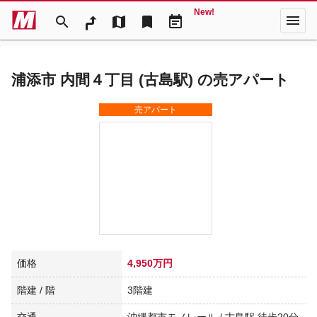
New!
menu
search
map
bookmark
event_note
浦添市 内間４丁目 (古島駅) の売アパート
売アパート
価格
4,950万円
階建 / 階
3階建
交通
沖縄都市モノレール / 古島駅 徒歩20分