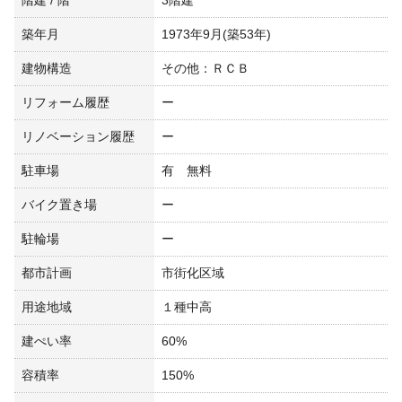
階建 / 階
3階建
築年月
1973年9月(築53年)
建物構造
その他：ＲＣＢ
リフォーム履歴
ー
リノベーション履歴
ー
駐車場
有 無料
バイク置き場
ー
駐輪場
ー
都市計画
市街化区域
用途地域
１種中高
建ぺい率
60%
容積率
150%