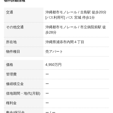
物件詳細情報
交通
沖縄都市モノレール / 古島駅 徒歩20分
[バス利用可] バス 宮城 停歩1分
その他交通
沖縄都市モノレール / 市立病院前駅 徒
歩28分
所在地
沖縄県浦添市内間４丁目
物件種目
売アパート
価格
4,950万円
管理費
ー
修繕積立金
ー
借地期間・地代(月額)
ー
権利金
ー
敷金/保証金
ー / ー