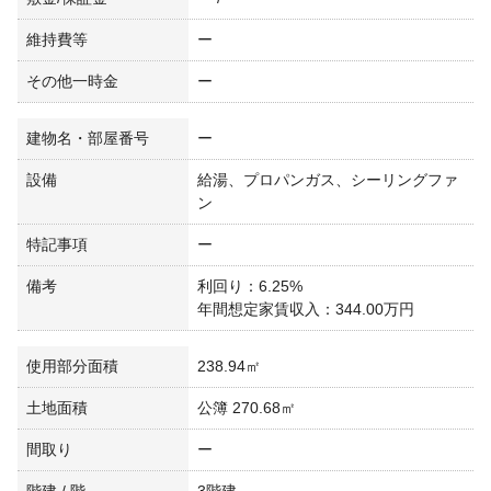
維持費等
ー
その他一時金
ー
建物名・部屋番号
ー
設備
給湯、プロパンガス、シーリングファ
ン
特記事項
ー
備考
利回り：6.25%
年間想定家賃収入：344.00万円
使用部分面積
238.94㎡
土地面積
公簿 270.68㎡
間取り
ー