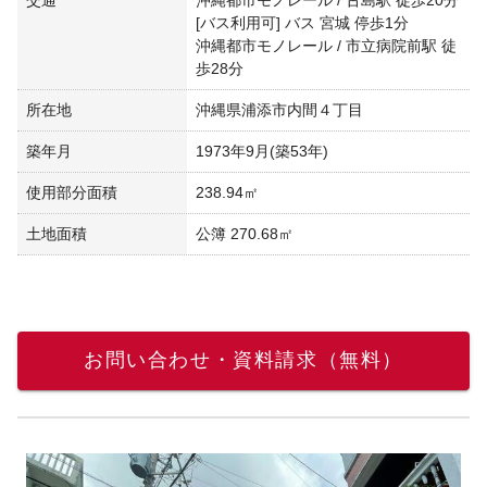
[バス利用可] バス 宮城 停歩1分
沖縄都市モノレール / 市立病院前駅 徒
歩28分
所在地
沖縄県浦添市内間４丁目
築年月
1973年9月(築53年)
使用部分面積
238.94㎡
土地面積
公簿 270.68㎡
お問い合わせ・資料請求（無料）