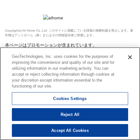
Copyright(c) At Home Co.,Ltd. このサイトに掲載している情報の無断転載を禁止します。著
作権はアットホーム（株）またはその情報提供者に帰属します。
本ページはプロモーションが含まれています。
GeoTechnologies, Inc. uses cookies for the purposes of
improving the convenience and quality of our site and for
utilizing information in our marketing activity. You can
accept or reject collecting information through cookies at
your discretion except information essential to the
functioning of our site.
Cookies Settings
Reject All
Accept All Cookies