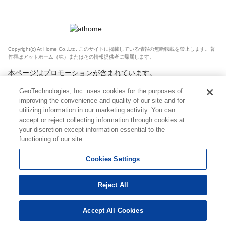
Copyright(c) At Home Co.,Ltd. このサイトに掲載している情報の無断転載を禁止します。著
作権はアットホーム（株）またはその情報提供者に帰属します。
本ページはプロモーションが含まれています。
GeoTechnologies, Inc. uses cookies for the purposes of
improving the convenience and quality of our site and for
utilizing information in our marketing activity. You can
accept or reject collecting information through cookies at
your discretion except information essential to the
functioning of our site.
Cookies Settings
Reject All
Accept All Cookies