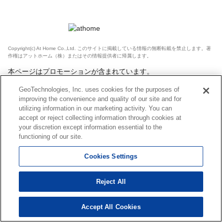
Copyright(c) At Home Co.,Ltd. このサイトに掲載している情報の無断転載を禁止します。著
作権はアットホーム（株）またはその情報提供者に帰属します。
本ページはプロモーションが含まれています。
GeoTechnologies, Inc. uses cookies for the purposes of
improving the convenience and quality of our site and for
utilizing information in our marketing activity. You can
accept or reject collecting information through cookies at
your discretion except information essential to the
functioning of our site.
Cookies Settings
Reject All
Accept All Cookies