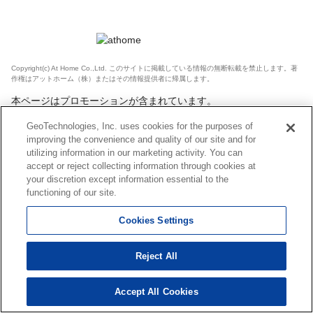
Copyright(c) At Home Co.,Ltd. このサイトに掲載している情報の無断転載を禁止します。著
作権はアットホーム（株）またはその情報提供者に帰属します。
本ページはプロモーションが含まれています。
GeoTechnologies, Inc. uses cookies for the purposes of
improving the convenience and quality of our site and for
utilizing information in our marketing activity. You can
accept or reject collecting information through cookies at
your discretion except information essential to the
functioning of our site.
Cookies Settings
Reject All
Accept All Cookies