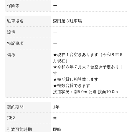
保険等
ー
駐車場名
森田第３駐車場
設備
ー
特記事項
ー
備考
★現在１台空きあります（令和８年６
月現在）
★令和８年７月末３台空き予定ありま
す
★短期貸し相談致します
★複数台貸できます
接道状況：南5.0m 公道 接面10.0m
契約期間
1年
現況
空
引渡可能時期
即時