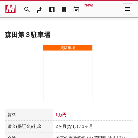
New!
menu
search
map
bookmark
event_note
森田第３駐車場
貸駐車場
賃料
1万円
敷金(保証金)/礼金
2ヶ月(なし) / 1ヶ月
交通
地下鉄御堂筋線 / 北花田駅 徒歩12分