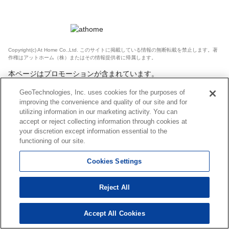
Copyright(c) At Home Co.,Ltd. このサイトに掲載している情報の無断転載を禁止します。著
作権はアットホーム（株）またはその情報提供者に帰属します。
本ページはプロモーションが含まれています。
GeoTechnologies, Inc. uses cookies for the purposes of
improving the convenience and quality of our site and for
utilizing information in our marketing activity. You can
accept or reject collecting information through cookies at
your discretion except information essential to the
functioning of our site.
Cookies Settings
Reject All
Accept All Cookies