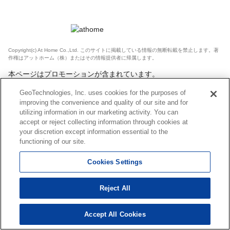
Copyright(c) At Home Co.,Ltd. このサイトに掲載している情報の無断転載を禁止します。著
作権はアットホーム（株）またはその情報提供者に帰属します。
本ページはプロモーションが含まれています。
GeoTechnologies, Inc. uses cookies for the purposes of
improving the convenience and quality of our site and for
utilizing information in our marketing activity. You can
accept or reject collecting information through cookies at
your discretion except information essential to the
functioning of our site.
Cookies Settings
Reject All
Accept All Cookies