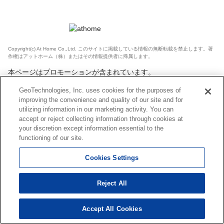
Copyright(c) At Home Co.,Ltd. このサイトに掲載している情報の無断転載を禁止します。著
作権はアットホーム（株）またはその情報提供者に帰属します。
本ページはプロモーションが含まれています。
GeoTechnologies, Inc. uses cookies for the purposes of
improving the convenience and quality of our site and for
utilizing information in our marketing activity. You can
accept or reject collecting information through cookies at
your discretion except information essential to the
functioning of our site.
Cookies Settings
Reject All
Accept All Cookies