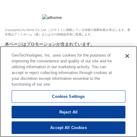
Copyright(c) At Home Co.,Ltd. このサイトに掲載している情報の無断転載を禁止します。著
作権はアットホーム（株）またはその情報提供者に帰属します。
本ページはプロモーションが含まれています。
GeoTechnologies, Inc. uses cookies for the purposes of
improving the convenience and quality of our site and for
utilizing information in our marketing activity. You can
accept or reject collecting information through cookies at
your discretion except information essential to the
functioning of our site.
Cookies Settings
Reject All
Accept All Cookies