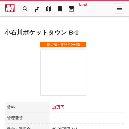
New!
menu
search
map
bookmark
event_note
小石川ポケットタウン B-1
貸店舗・事務所(一部)
賃料
11万円
管理費等
ー
敷金 / 保証金
40.00万円/なし