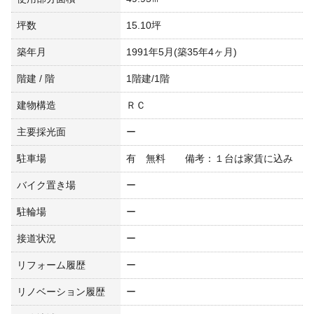
坪数
15.10坪
築年月
1991年5月(築35年4ヶ月)
階建 / 階
1階建/1階
建物構造
ＲＣ
主要採光面
ー
駐車場
有 無料 備考：１台は家賃に込み
バイク置き場
ー
駐輪場
ー
接道状況
ー
リフォーム履歴
ー
リノベーション履歴
ー