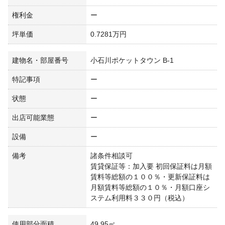
権利金
ー
坪単価
0.7281万円
建物名・部屋番号
小石川ポケットタウン B-1
特記事項
ー
状態
ー
出店可能業態
ー
設備
ー
備考
諸条件相談可
賃貸保証等：加入要 初回保証料は月額
賃料等総額の１００％・更新保証料は
月額賃料等総額の１０％・月額口座シ
ステム利用料３３０円（税込）
使用部分面積
49.95㎡