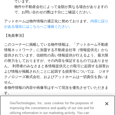
ています。
物件や不動産会社によって金額が異なる場合がありますの
で、お問い合わせの際は十分にご確認ください。
アットホームは物件情報の適正化に努めております。
内容に誤り
がある場合にはこちらへご連絡ください。
【免責事項】
このコーナーに掲載している物件情報は、「アットホーム不動産
情報ネットワーク」に加盟する不動産会社等（情報提供元）から
提供されています。信頼性の高い情報提供が行えるよう、最大限
の努力をしておりますが、その内容を保証するものではありませ
ん。 利用者のみなさまと各情報提供元との取引に起因する損害お
よび情報が掲載されたことに起因する損害等については、 ジオテ
クノロジーズ株式会社、およびアットホームは一切責任を負いま
せん。
各物件情報の内容や画像等はすべて現況を優先させていただきま
す。
お取引等（お取引の準備、資金調達等を含みます）の際には、内
GeoTechnologies, Inc. uses cookies for the purposes of
容や契約条件等について、 各情報提供元より十分な説明を受け、
improving the convenience and quality of our site and for
ご自身でご確認の上、判断してください。
utilizing information in our marketing activity. You can
このコーナーへの物件情報のご掲載、その他不動産業務ソリュー