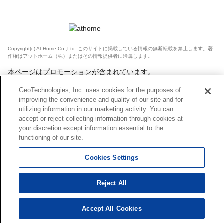
Copyright(c) At Home Co.,Ltd. このサイトに掲載している情報の無断転載を禁止します。著
作権はアットホーム（株）またはその情報提供者に帰属します。
本ページはプロモーションが含まれています。
GeoTechnologies, Inc. uses cookies for the purposes of
improving the convenience and quality of our site and for
utilizing information in our marketing activity. You can
accept or reject collecting information through cookies at
your discretion except information essential to the
functioning of our site.
Cookies Settings
Reject All
Accept All Cookies