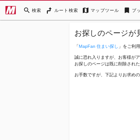
search
map
bookmark
検索
ルート検索
マップツール
ブ
お探しのページが
「
MapFan 住まい探し
」をご利
誠に恐れ入りますが、お客様がア
お探しのページは既に削除された
お手数ですが、下記よりお求めの