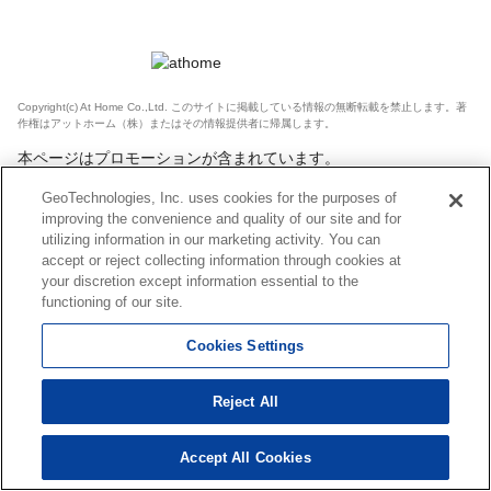
Copyright(c) At Home Co.,Ltd. このサイトに掲載している情報の無断転載を禁止します。著
作権はアットホーム（株）またはその情報提供者に帰属します。
本ページはプロモーションが含まれています。
GeoTechnologies, Inc. uses cookies for the purposes of
improving the convenience and quality of our site and for
utilizing information in our marketing activity. You can
accept or reject collecting information through cookies at
your discretion except information essential to the
functioning of our site.
Cookies Settings
Reject All
Accept All Cookies