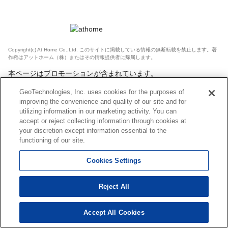
Copyright(c) At Home Co.,Ltd. このサイトに掲載している情報の無断転載を禁止します。著
作権はアットホーム（株）またはその情報提供者に帰属します。
本ページはプロモーションが含まれています。
GeoTechnologies, Inc. uses cookies for the purposes of
improving the convenience and quality of our site and for
utilizing information in our marketing activity. You can
accept or reject collecting information through cookies at
your discretion except information essential to the
functioning of our site.
Cookies Settings
Reject All
Accept All Cookies