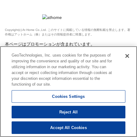
Copyright(c) At Home Co.,Ltd. このサイトに掲載している情報の無断転載を禁止します。著
作権はアットホーム（株）またはその情報提供者に帰属します。
本ページはプロモーションが含まれています。
GeoTechnologies, Inc. uses cookies for the purposes of
improving the convenience and quality of our site and for
utilizing information in our marketing activity. You can
accept or reject collecting information through cookies at
your discretion except information essential to the
functioning of our site.
Cookies Settings
Reject All
Accept All Cookies