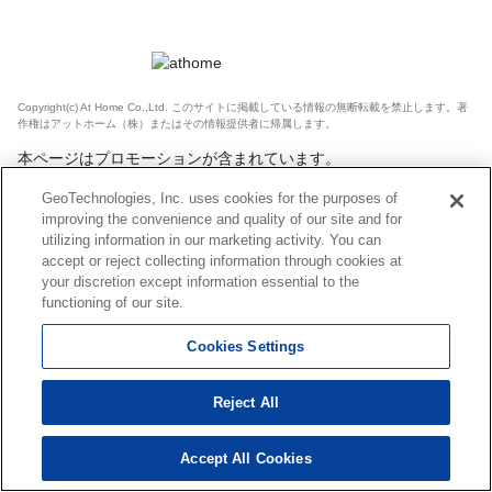
Copyright(c) At Home Co.,Ltd. このサイトに掲載している情報の無断転載を禁止します。著
作権はアットホーム（株）またはその情報提供者に帰属します。
本ページはプロモーションが含まれています。
GeoTechnologies, Inc. uses cookies for the purposes of
improving the convenience and quality of our site and for
utilizing information in our marketing activity. You can
accept or reject collecting information through cookies at
your discretion except information essential to the
functioning of our site.
Cookies Settings
Reject All
Accept All Cookies