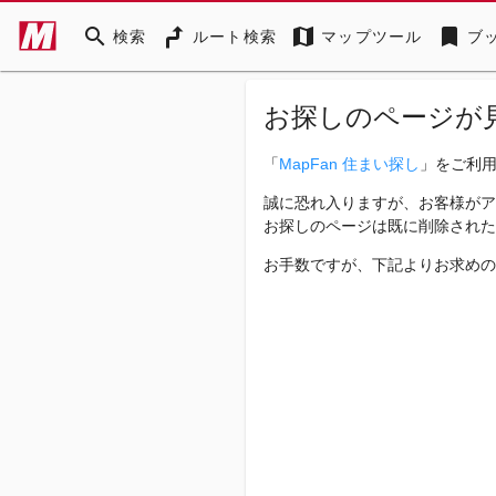
search
map
bookmark
検索
ルート検索
マップツール
ブ
お探しのページが
「
MapFan 住まい探し
」をご利
誠に恐れ入りますが、お客様がア
お探しのページは既に削除された
お手数ですが、下記よりお求めの