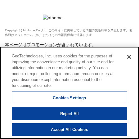
Copyright(c) At Home Co.,Ltd. このサイトに掲載している情報の無断転載を禁止します。著
作権はアットホーム（株）またはその情報提供者に帰属します。
本ページはプロモーションが含まれています。
GeoTechnologies, Inc. uses cookies for the purposes of
improving the convenience and quality of our site and for
utilizing information in our marketing activity. You can
accept or reject collecting information through cookies at
your discretion except information essential to the
functioning of our site.
Cookies Settings
Reject All
Accept All Cookies